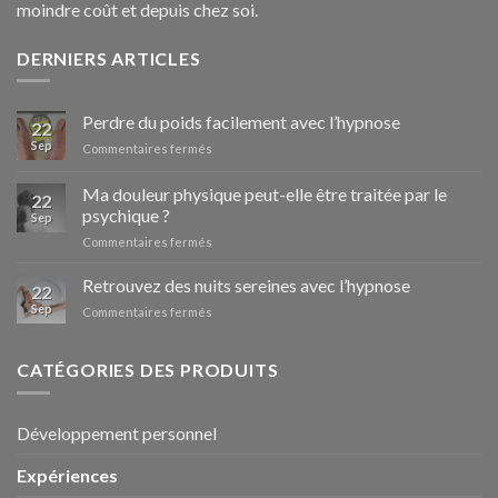
moindre coût et depuis chez soi.
DERNIERS ARTICLES
Perdre du poids facilement avec l’hypnose
22
Sep
sur
Commentaires fermés
Perdre
du
Ma douleur physique peut-elle être traitée par le
22
poids
psychique ?
Sep
facilement
sur
Commentaires fermés
avec
Ma
l’hypnose
douleur
Retrouvez des nuits sereines avec l’hypnose
22
physique
Sep
sur
Commentaires fermés
peut-
Retrouvez
elle
des
être
CATÉGORIES DES PRODUITS
nuits
traitée
sereines
par
avec
le
l’hypnose
Développement personnel
psychique
?
Expériences